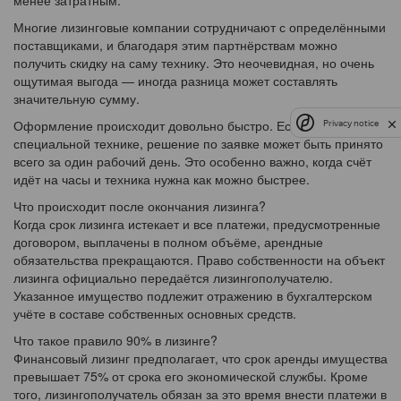
менее затратным.
Многие лизинговые компании сотрудничают с определёнными
поставщиками, и благодаря этим партнёрствам можно
получить скидку на саму технику. Это неочевидная, но очень
ощутимая выгода — иногда разница может составлять
значительную сумму.
Оформление происходит довольно быстро. Если речь идёт о
Privacy notice
специальной технике, решение по заявке может быть принято
всего за один рабочий день. Это особенно важно, когда счёт
идёт на часы и техника нужна как можно быстрее.
Что происходит после окончания лизинга?
Когда срок лизинга истекает и все платежи, предусмотренные
договором, выплачены в полном объёме, арендные
обязательства прекращаются. Право собственности на объект
лизинга официально передаётся лизингополучателю.
Указанное имущество подлежит отражению в бухгалтерском
учёте в составе собственных основных средств.
Что такое правило 90% в лизинге?
Финансовый лизинг предполагает, что срок аренды имущества
превышает 75% от срока его экономической службы. Кроме
того, лизингополучатель обязан за это время внести платежи в