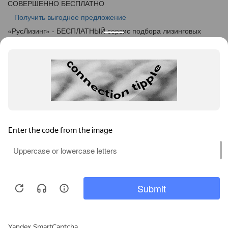
СОВЕРШЕННО БЕСПЛАТНО
Получить выгодное предложение
«
Рус
Лизинг
» - БЕСПЛАТНЫЙ сервис подбора лизинговых
программ
info@ruslease.ru
+7 (495) 103-49-76
664005, Иркутская Область, г. Иркутск, ул. Маяковского дом
5А
Конфискат
Услуги лизинга
Заявка на лизинг
Калькулятор
Кейсы
Клиентам
Акции
О компании
Контакты
Соглашение об обработке персональных данных
Политика конфиденциальности
Карта сайта
Информация на сайте не является публичной офертой,
определяемой положениями ч. 2 ст. 437 ГК РФ.
Каталог предодобренной