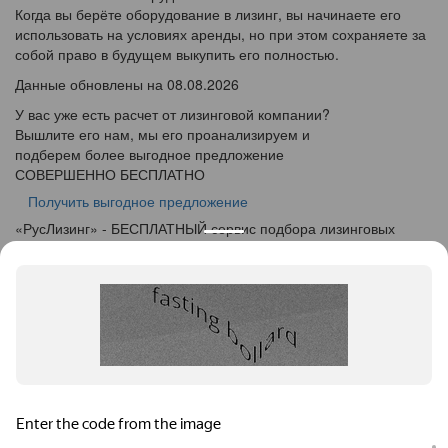
Когда вы берёте оборудование в лизинг, вы начинаете его
использовать на условиях аренды, но при этом сохраняете за
собой право в будущем выкупить его полностью.
Данные обновлены на 08.08.2026
У вас уже есть расчет от лизинговой компании?
Вышлите его нам, мы его проанализируем и
подберем более выгодное предложение
СОВЕРШЕННО БЕСПЛАТНО
Получить выгодное предложение
«
Рус
Лизинг
» - БЕСПЛАТНЫЙ сервис подбора лизинговых
программ
info@ruslease.ru
+7 (495) 103-49-76
664005, Иркутская Область, г. Иркутск, ул. Маяковского дом
5А
Конфискат
Услуги лизинга
Заявка на лизинг
Калькулятор
Кейсы
Клиентам
Акции