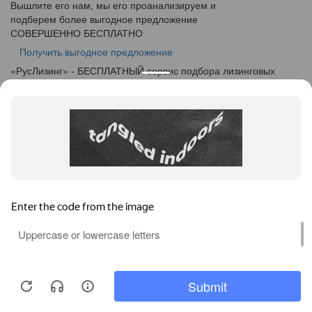
Вышлите его нам, мы его проанализируем и
подберем более выгодное предложение
СОВЕРШЕННО БЕСПЛАТНО
Получить выгодное предложение
«
Рус
Лизинг
» - БЕСПЛАТНЫЙ сервис подбора лизинговых
программ
info@ruslease.ru
+7 (495) 103-49-76
664005, Иркутская Область, г. Иркутск, ул. Маяковского дом
5А
Конфискат
Услуги лизинга
Заявка на лизинг
Калькулятор
Кейсы
Клиентам
Акции
О компании
Контакты
Соглашение об обработке персональных данных
Политика конфиденциальности
Карта сайта