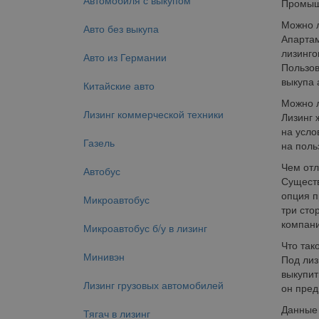
Автомобиля с выкупом
Промышл
Можно л
Авто без выкупа
Апартам
лизинго
Авто из Германии
Пользов
выкупа 
Китайские авто
Можно л
Лизинг коммерческой техники
Лизинг 
на усло
Газель
на поль
Чем отл
Автобус
Существ
опция п
Микроавтобус
три сто
компани
Микроавтобус б/у в лизинг
Что так
Минивэн
Под лиз
выкупит
Лизинг грузовых автомобилей
он пред
Данные 
Тягач в лизинг