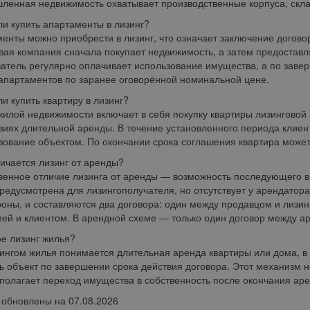
енная недвижимость охватывает производственные корпуса, скла
и купить апартаменты в лизинг?
енты можно приобрести в лизинг, что означает заключение догов
вая компания сначала покупает недвижимость, а затем предоставля
атель регулярно оплачивает использование имущества, а по завер
апартаментов по заранее оговорённой номинальной цене.
и купить квартиру в лизинг?
жилой недвижимости включает в себя покупку квартиры лизингово
виях длительной аренды. В течение установленного периода клиен
зование объектом. По окончании срока соглашения квартира може
ичается лизинг от аренды?
енное отличие лизинга от аренды — возможность последующего вы
редусмотрена для лизингополучателя, но отсутствует у арендатор
роны, и составляются два договора: один между продавцом и лизи
ей и клиентом. В арендной схеме — только один договор между а
ое лизинг жилья?
ингом жилья понимается длительная аренда квартиры или дома, в
ь объект по завершении срока действия договора. Этот механизм 
полагает переход имущества в собственность после окончания ар
обновлены на 07.08.2026