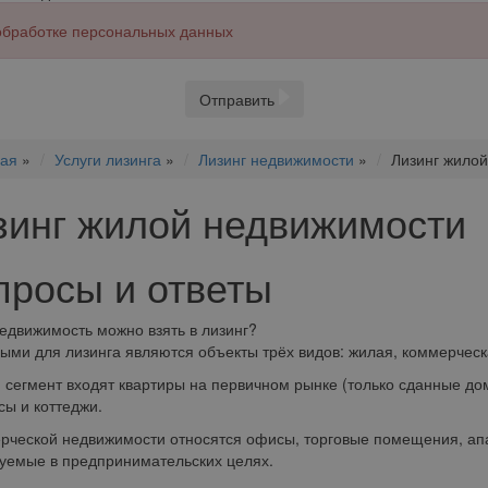
 обработке персональных данных
Отправить
ная
»
Услуги лизинга
»
Лизинг недвижимости
»
Лизинг жило
зинг жилой недвижимости
просы и ответы
едвижимость можно взять в лизинг?
ыми для лизинга являются объекты трёх видов: жилая, коммерчес
 сегмент входят квартиры на первичном рынке (только сданные дом
сы и коттеджи.
рческой недвижимости относятся офисы, торговые помещения, апа
уемые в предпринимательских целях.