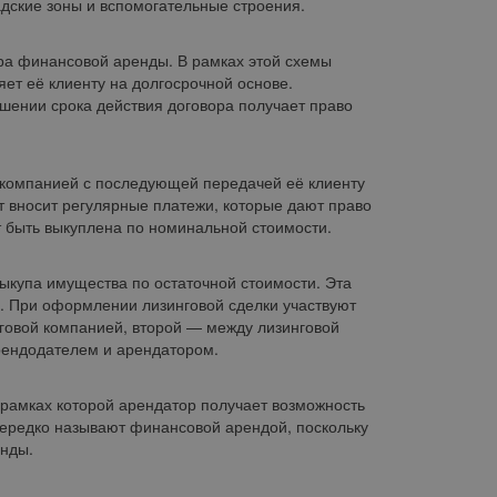
дские зоны и вспомогательные строения.
ора финансовой аренды. В рамках этой схемы
ет её клиенту на долгосрочной основе.
шении срока действия договора получает право
й компанией с последующей передачей её клиенту
т вносит регулярные платежи, которые дают право
т быть выкуплена по номинальной стоимости.
купа имущества по остаточной стоимости. Эта
а. При оформлении лизинговой сделки участвуют
нговой компанией, второй — между лизинговой
рендодателем и арендатором.
 рамках которой арендатор получает возможность
нередко называют финансовой арендой, поскольку
енды.