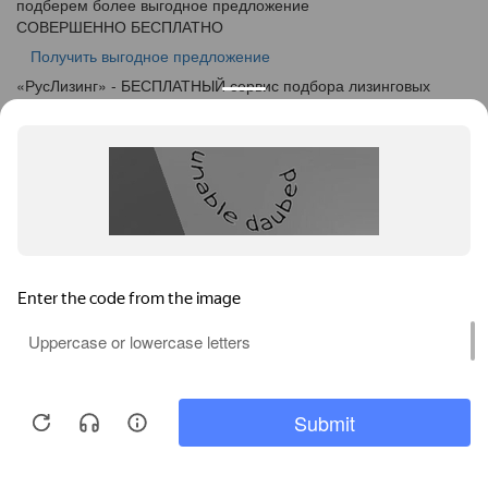
подберем более выгодное предложение
СОВЕРШЕННО БЕСПЛАТНО
Получить выгодное предложение
«
Рус
Лизинг
» - БЕСПЛАТНЫЙ сервис подбора лизинговых
программ
info@ruslease.ru
+7 (495) 103-49-76
664005, Иркутская Область, г. Иркутск, ул. Маяковского дом
5А
Конфискат
Услуги лизинга
Заявка на лизинг
Калькулятор
Кейсы
Клиентам
Акции
О компании
Контакты
Соглашение об обработке персональных данных
Политика конфиденциальности
Карта сайта
Информация на сайте не является публичной офертой,