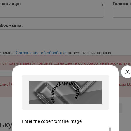
тное лицо:
Телефон
нформация:
ринимаю
Соглашение об обработке
персональных данных
 отправить заявку примите соглашение об обработке персональны
ние! Сервис работает только с юр. лицами и ИП. Мы не сможем В
Отправить
ькулятор лизинга