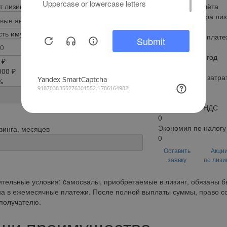
 лизинга
Результат расчёта
Сумма договора лиз
0
ть имущества, рублей
Ежемесячный плате
0
Удорожание в год
 ₽
0
000 ₽
Общая сумма затрат
%
по налогам
0
0
Возмещение НДС
0
Экономия по налогу
зинга, месяцев
0
Оставить
Акци
заявку
по лизи
тельные условия: cамосвалы, приобретаемые в лизинг, обязаны бы
а в ежемесячные платежи. После полной выплаты суммы, право со
получателю.
ши преимущества