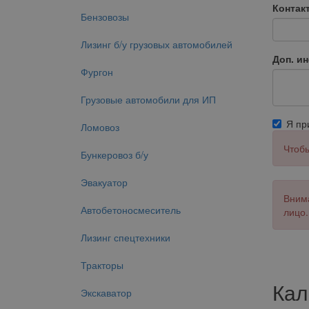
Контак
Бензовозы
Лизинг б/у грузовых автомобилей
Доп. и
Фургон
Грузовые автомобили для ИП
Я п
Ломовоз
Чтобы
Бункеровоз б/у
Эвакуатор
Внима
Автобетоносмеситель
лицо.
Лизинг спецтехники
Тракторы
Кал
Экскаватор