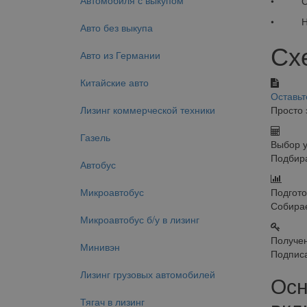
Автомобиля с выкупом
• Сумм
• Необ
Авто без выкупа
Сх
Авто из Германии
Китайские авто
Оставьт
Лизинг коммерческой техники
Просто 
Газель
Выбор 
Подбира
Автобус
Микроавтобус
Подгото
Собирае
Микроавтобус б/у в лизинг
Получен
Минивэн
Подписа
Лизинг грузовых автомобилей
Осн
Тягач в лизинг