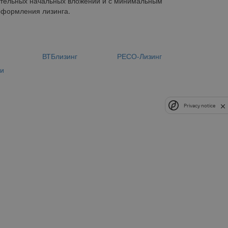
чительных начальных вложений и с минимальным
оформления лизинга.
н
ВТБлизинг
РЕСО-Лизинг
ии
Privacy notice