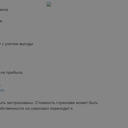
инга
ж
 с учетом выгоды
 на прибыль
и
нгу
ть застрахованы. Стоимость страховки может быть
бственности на самосвал переходит к