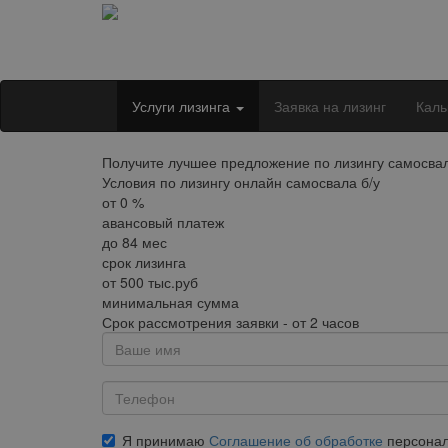
Услуги лизинга
Заявка на лизинг
Каль
Получите лучшее предложение по лизингу самосвала
Условия по лизингу онлайн самосвала б/у
от
0
%
авансовый платеж
до
84
мес
срок лизинга
от
500
тыс.руб
минимальная сумма
Срок рассмотрения заявки - от 2 часов
Я принимаю
Соглашение об обработке
персонал