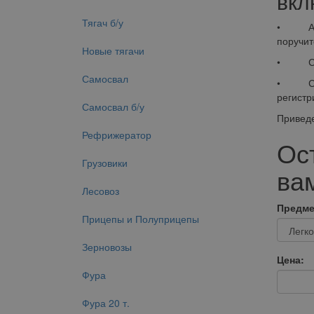
вкл
Тягач б/у
• Аванс
поручит
Новые тягачи
• Срок
Самосвал
• Страх
регистр
Самосвал б/у
Приведе
Рефрижератор
Ос
Грузовики
вам
Лесовоз
Предме
Прицепы и Полуприцепы
Зерновозы
Цена:
Фура
Фура 20 т.