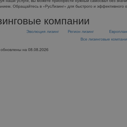
уя наши услуги, вы можете приобрести нужный самосвал без зна
нием. Обращайтесь в «РусЛизинг» для быстрого и эффективного 
зинговые компании
е
Эволюция лизинг
Регион лизинг
Европла
Все лизинговые компан
обновлены на 08.08.2026