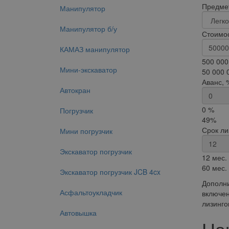
Предмет
Манипулятор
Манипулятор б/у
Стоимос
КАМАЗ манипулятор
500 000
Мини-экскаватор
50 000 
Аванс, 
Автокран
0 %
Погрузчик
49%
Срок ли
Мини погрузчик
Экскаватор погрузчик
12 мес.
60 мес.
Экскаватор погрузчик JCB 4cx
Дополни
Асфальтоукладчик
включен
лизинго
Автовышка
На