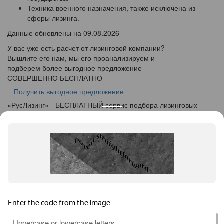
Техника военного назначения, также исключена из
сферы лизинга.
Данные обновлены на 09.08.2026
У вас уже есть расчет от лизинговой компании?
Вышлите его нам, мы его проанализируем и
подберем более выгодное предложение
СОВЕРШЕННО БЕСПЛАТНО
Получить выгодное предложение
«
Рус
Лизинг
» - БЕСПЛАТНЫЙ сервис подбора лизинговых
программ
info@ruslease.ru
+7 (495) 103-49-76
664005, Иркутская Область, г. Иркутск, ул. Маяковского дом
5А
Конфискат
Услуги лизинга
Заявка на лизинг
Калькулятор
Кейсы
Клиентам
Акции