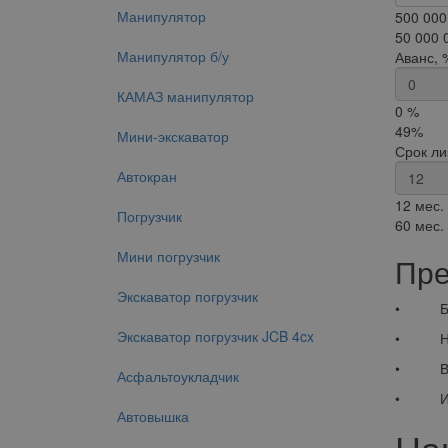
Манипулятор
500 000
50 000 
Манипулятор б/у
Аванс, 
КАМАЗ манипулятор
0 %
49%
Мини-экскаватор
Срок ли
Автокран
12 мес.
Погрузчик
60 мес.
Мини погрузчик
Пре
Экскаватор погрузчик
• Без н
Экскаватор погрузчик JCB 4cx
• Нало
• Вклю
Асфальтоукладчик
• Испол
Автовышка
На