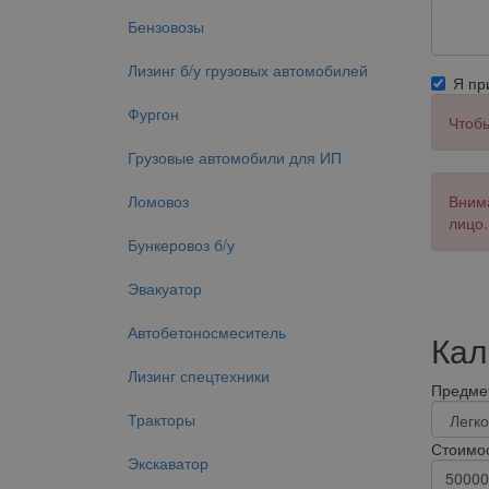
Бензовозы
Лизинг б/у грузовых автомобилей
Я п
Фургон
Чтобы
Грузовые автомобили для ИП
Ломовоз
Внима
лицо.
Бункеровоз б/у
Эвакуатор
Автобетоносмеситель
Кал
Лизинг спецтехники
Предмет
Тракторы
Стоимос
Экскаватор