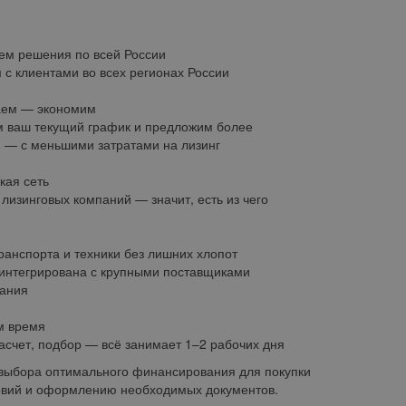
ем решения по всей России
 с клиентами во всех регионах России
аем — экономим
 ваш текущий график и предложим более
 — с меньшими затратами на лизинг
кая сеть
 лизинговых компаний — значит, есть из чего
ранспорта и техники без лишних хлопот
интегрирована с крупными поставщиками
ания
м время
расчет, подбор — всё занимает 1–2 рабочих дня
 выбора оптимального финансирования для покупки
ловий и оформлению необходимых документов.