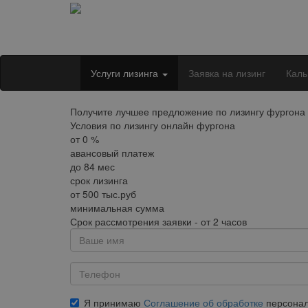
Услуги лизинга
Заявка на лизинг
Каль
Получите лучшее предложение по лизингу фургона в
Условия по лизингу онлайн фургона
от
0
%
авансовый платеж
до
84
мес
срок лизинга
от
500
тыс.руб
минимальная сумма
Срок рассмотрения заявки - от 2 часов
Я принимаю
Соглашение об обработке
персонал