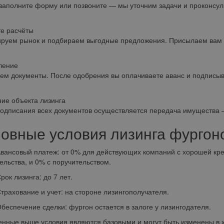
заполните форму или позвоните — мы уточним задачи и проконсул
е расчёты
руем рынок и подбираем выгодные предложения. Присылаем вам 
ение
ем документы. После одобрения вы оплачиваете аванс и подписыв
ие объекта лизинга
одписания всех документов осуществляется передача имущества —
овные условия лизинга фургон
овый платеж: от 0% для действующих компаний с хорошей креди
ельства, и 0% с поручительством.
 лизинга: до 7 лет.
хование и учет: на стороне лизингополучателя.
ечение сделки: фургон остается в залоге у лизингодателя.
нные выше условия являются базовыми и могут быть изменены в хо