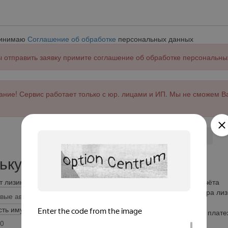
ринимаю
Соглашение об обработке
персональных данных
 отправить заявку примите соглашение об обработке персональны
ние! Сервис работает только с юр. лицами и ИП. Мы не сможем В
Отправить
ькулятор лизинга
 лизинга
Результат расчёта
Сумма договора лиз
0
ть имущества, рублей
Ежемесячный плате
0