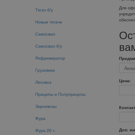
Для офо
Тягач б/у
учредит
обеспеч
Новые тягачи
Ос
Самосвал
вам
Самосвал б/у
Рефрижератор
Предме
Грузовики
Цена:
Лесовоз
Прицепы и Полуприцепы
Зерновозы
Контак
Фура
Доп. и
Фура 20 т.