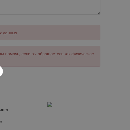
х данных
ам помочь, если вы обращаетесь как физическое
инга
ж