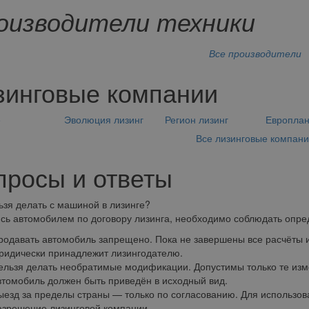
оизводители техники
Все производители
зинговые компании
е
Эволюция лизинг
Регион лизинг
Европла
Все лизинговые компан
просы и ответы
ьзя делать с машиной в лизинге?
сь автомобилем по договору лизинга, необходимо соблюдать опре
родавать автомобиль запрещено. Пока не завершены все расчёты 
ридически принадлежит лизингодателю.
ельзя делать необратимые модификации. Допустимы только те изме
втомобиль должен быть приведён в исходный вид.
ыезд за пределы страны — только по согласованию. Для использов
азрешение лизинговой компании.