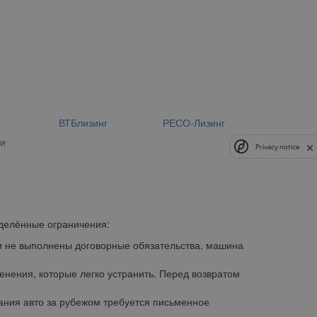
н
ВТБлизинг
РЕСО-Лизинг
ии
Privacy notice
делённые ограничения:
и не выполнены договорные обязательства, машина
нения, которые легко устранить. Перед возвратом
ания авто за рубежом требуется письменное