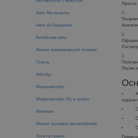
Автомобиля с выкупом
Просто 
Авто без выкупа
Получит
Авто из Германии
Анализи
Китайские авто
Оформл
Согласу
Лизинг коммерческой техники
Газель
Получен
После п
Автобус
Осн
Микроавтобус
• Аванс
Микроавтобус б/у в лизинг
поручит
• Срок
Минивэн
• Стра
Лизинг грузовых автомобилей
• Обесп
Тягач в лизинг
Приведе