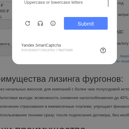
Удорожание в год
 ₽
0
000 ₽
Общая сумма затрат
%
по налогам
0
0
Возмещение НДС
0
Экономия по налогу
зинга, месяцев
0
Оставить
Акци
заявку
по лизи
имущества лизинга фургонов:
ачальных взносов: для компаний с более чем полугодовой исто
говая выгода: возможность снижения налогообложения до 40%
чение страхования в ежемесячные платежи: упрощает финансо
ьзование техники сразу: после подписания договора, без необ
ши преимущества