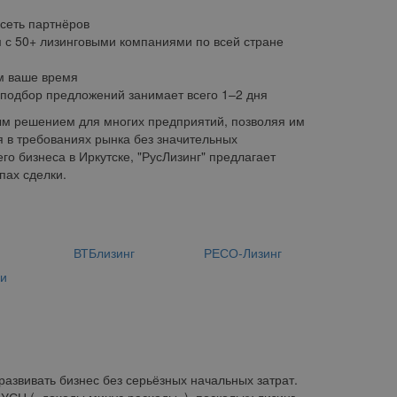
сеть партнёров
 с 50+ лизинговыми компаниями по всей стране
м ваше время
 подбор предложений занимает всего 1–2 дня
ым решением для многих предприятий, позволяя им
 в требованиях рынка без значительных
о бизнеса в Иркутске, "РусЛизинг" предлагает
пах сделки.
н
ВТБлизинг
РЕСО-Лизинг
ии
азвивать бизнес без серьёзных начальных затрат.