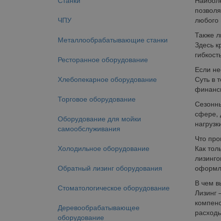
Станки
Наиболе
позволя
ЧПУ
любого 
Также л
Металлообрабатывающие станки
Здесь к
гибкость
Ресторанное оборудование
Если не
Хлебопекарное оборудование
Суть в 
финанси
Торговое оборудование
Сезонны
сфере, 
Оборудование для мойки
нагрузк
самообслуживания
Что про
Холодильное оборудование
Как тол
лизинго
Обратный лизинг оборудования
оформле
В чем в
Стоматологическое оборудование
Лизинг 
компенс
Деревообрабатывающее
расходы
оборудование