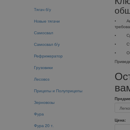
Клю
общ
Тягач б/у
• Аванс
Новые тягачи
требова
Самосвал
• Срок 
• Страх
Самосвал б/у
• Обесп
Рефрижератор
Приведе
Грузовики
Ос
Лесовоз
вам
Прицепы и Полуприцепы
Предме
Зерновозы
Фура
Цена:
Фура 20 т.