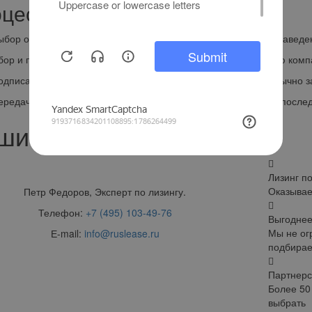
цесс оформления лизинга:
р оборудования, подходящего для вашего магазина или заведе
р и предоставление необходимых документов в лизинговую комп
исание договора лизинга после одобрения заявки, что обычно за
дача оборудования в использование с возможностью его после
ши преимущества
Лизинг п
Оказывае
Петр Федоров, Эксперт по лизингу.
Телефон:
+7 (495) 103-49-76
Выгоднее
Мы не ог
Е-mail:
info@ruslease.ru
подбирае
Партнерс
Более 50
выбрать