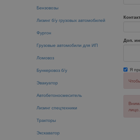
Бензовозы
Контак
Лизинг б/у грузовых автомобилей
Фургон
Доп. и
Грузовые автомобили для ИП
Ломовоз
Я п
Бункеровоз б/у
Чтобы
Эвакуатор
Автобетоносмеситель
Внима
Лизинг спецтехники
лицо.
Тракторы
Экскаватор