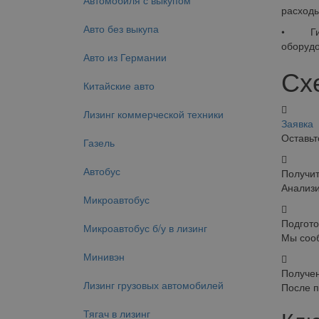
Автомобиля с выкупом
расходы
Авто без выкупа
• Гибко
оборудо
Авто из Германии
Сх
Китайские авто
Лизинг коммерческой техники
Заявка
Оставьт
Газель
Автобус
Получит
Анализи
Микроавтобус
Подгото
Микроавтобус б/у в лизинг
Мы сооб
Минивэн
Получен
Лизинг грузовых автомобилей
После п
Тягач в лизинг