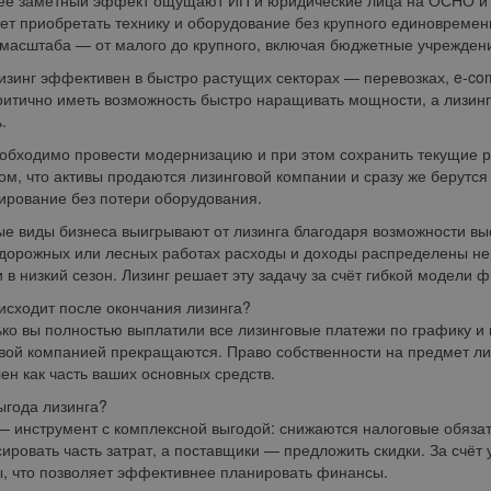
е заметный эффект ощущают ИП и юридические лица на ОСНО и У
ет приобретать технику и оборудование без крупного единовремен
масштаба — от малого до крупного, включая бюджетные учрежден
изинг эффективен в быстро растущих секторах — перевозках, e-
ритично иметь возможность быстро наращивать мощности, а лизин
.
обходимо провести модернизацию и при этом сохранить текущие р
том, что активы продаются лизинговой компании и сразу же берутся
рование без потери оборудования.
е виды бизнеса выигрывают от лизинга благодаря возможности вы
дорожных или лесных работах расходы и доходы распределены нер
и в низкий сезон. Лизинг решает эту задачу за счёт гибкой модели
исходит после окончания лизинга?
ько вы полностью выплатили все лизинговые платежи по графику и 
вой компанией прекращаются. Право собственности на предмет лиз
н как часть ваших основных средств.
ыгода лизинга?
— инструмент с комплексной выгодой: снижаются налоговые обязате
ировать часть затрат, а поставщики — предложить скидки. За счёт
, что позволяет эффективнее планировать финансы.