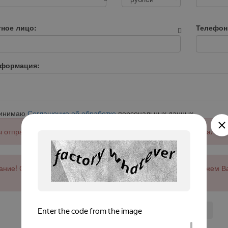
тное лицо:
Телефон
нформация:
ринимаю
Соглашение об обработке
персональных данных
 отправить заявку примите соглашение об обработке персональны
ние! Сервис работает только с юр. лицами и ИП. Мы не сможем В
Отправить