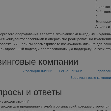
Широкая 
Работаем
Экономи
Анализ и
торгового оборудования является экономически выгодным и удобн
ься конкурентоспособными и оперативно реагировать на изменения
овложений. Если вы рассматриваете возможность лизинга для вашег
лизированный подход и профессиональную поддержку на всех эта
зинговые компании
е
Эволюция лизинг
Регион лизинг
Европла
Все лизинговые компан
просы и ответы
о выгоден лизинг?
выгоден для предпринимателей и организаций, которые стремятся р