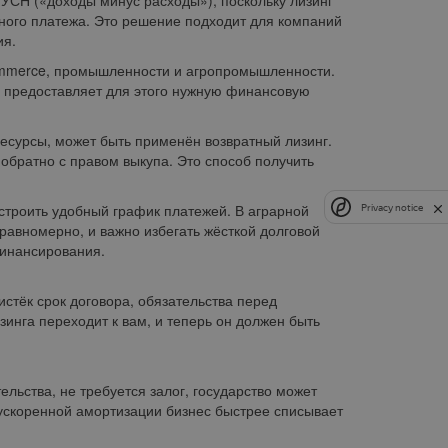
СН («доходы минус расходы»), поскольку лизинг
ного платежа. Это решение подходит для компаний
ия.
commerce, промышленности и агропромышленности.
г предоставляет для этого нужную финансовую
есурсы, может быть применён возвратный лизинг.
 обратно с правом выкупа. Это способ получить
строить удобный график платежей. В аграрной
Privacy notice
авномерно, и важно избегать жёсткой долговой
 финансирования.
истёк срок договора, обязательства перед
инга переходит к вам, и теперь он должен быть
льства, не требуется залог, государство может
 ускоренной амортизации бизнес быстрее списывает