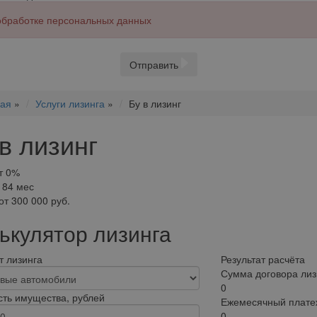
 обработке персональных данных
Отправить
ная
»
Услуги лизинга
»
Бу в лизинг
в лизинг
т 0%
 84 мес
т 300 000 руб.
ькулятор лизинга
 лизинга
Результат расчёта
Сумма договора лиз
0
ть имущества, рублей
Ежемесячный плате
0