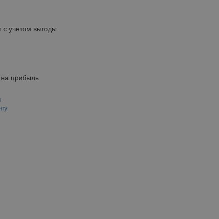
 с учетом выгоды
 на прибыль
и
нгу