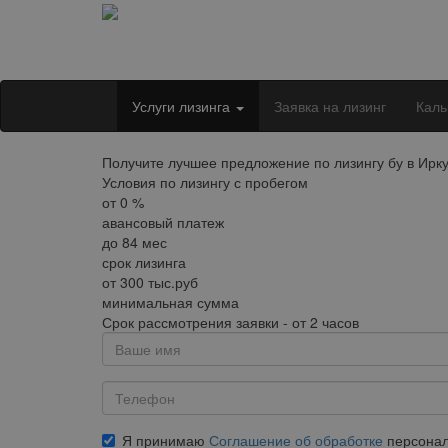
Услуги лизинга
Заявка на лизинг
Каль
Получите лучшее предложение по лизингу бу в Ирку
Условия по лизингу с пробегом
от
0
%
авансовый платеж
до
84
мес
срок лизинга
от
300
тыс.руб
минимальная сумма
Срок рассмотрения заявки - от 2 часов
Я принимаю
Соглашение об обработке
персонал