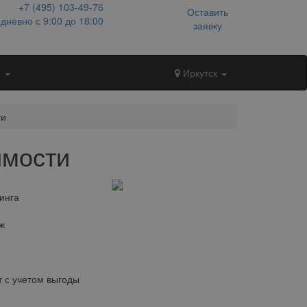
+7 (495)
103-49-76
Оставить
дневно с 9:00 до 18:00
заявку
и
Иркутск
ти
имости
инга
ж
 с учетом выгоды