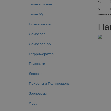
4. Укаж
Тягач в лизинг
5. Полу
Тягач б/у
платеже
На
Новые тягачи
Самосвал
Самосвал б/у
Рефрижератор
Грузовики
Лесовоз
Прицепы и Полуприцепы
Зерновозы
Фура