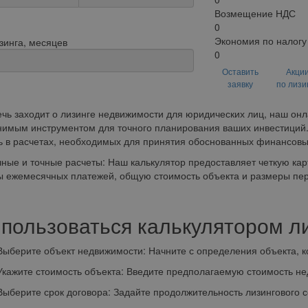
Возмещение НДС
0
Экономия по налогу
зинга, месяцев
0
Оставить
Акци
заявку
по лизи
ечь заходит о лизинге недвижимости для юридических лиц, наш он
имым инструментом для точного планирования ваших инвестиций. 
ь в расчетах, необходимых для принятия обоснованных финансов
ные и точные расчеты: Наш калькулятор предоставляет четкую ка
 ежемесячных платежей, общую стоимость объекта и размеры пер
 пользоваться калькулятором л
рите объект недвижимости: Начните с определения объекта, кот
жите стоимость объекта: Введите предполагаемую стоимость не
рите срок договора: Задайте продолжительность лизингового с