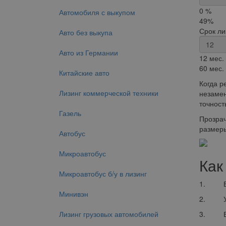
0 %
Автомобиля с выкупом
49%
Срок ли
Авто без выкупа
Авто из Германии
12 мес.
60 мес.
Китайские авто
Когда р
Лизинг коммерческой техники
незамен
точност
Газель
Прозрач
размеры
Автобус
Микроавтобус
Как
Микроавтобус б/у в лизинг
1. Выбе
Минивэн
2. Ука
Лизинг грузовых автомобилей
3. Выбе