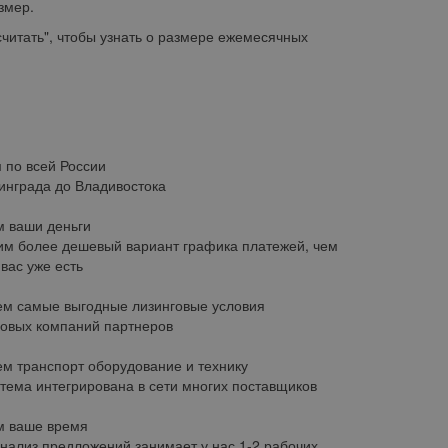
змер.
итать", чтобы узнать о размере ежемесячных
 по всей России
инграда до Владивостока
 ваши деньги
м более дешевый вариант графика платежей, чем
у вас уже есть
м самые выгодные лизинговые условия
говых компаний партнеров
м транспорт оборудование и технику
тема интегрирована в сети многих поставщиков
м ваше время
анализ предложений занимает у нас 1-2 рабочих