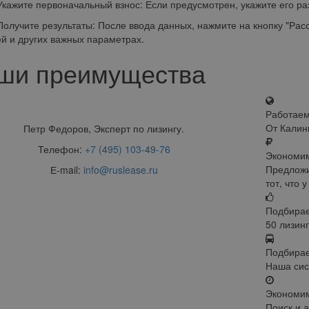
ите первоначальный взнос: Если предусмотрен, укажите его ра
чите результаты: После ввода данных, нажмите на кнопку "Рассч
й и других важных параметрах.
ши преимущества
Работаем
От Калин
Петр Федоров, Эксперт по лизингу.
Телефон:
+7 (495) 103-49-76
Экономим
Предложи
Е-mail:
info@ruslease.ru
тот, что 
Подбирае
50 лизин
Подбирае
Наша сис
Экономи
Поиск и 