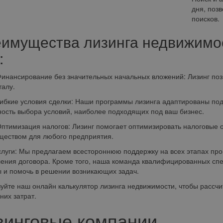
дня, поз
поисков.
имущества лизинга недвижимо
:
сирование без значительных начальных вложений: Лизинг позво
талу.
ие условия сделки: Наши программы лизинга адаптированы под 
ость выбора условий, наиболее подходящих под ваш бизнес.
изация налогов: Лизинг помогает оптимизировать налоговые от
еством для любого предприятия.
луги: Мы предлагаем всестороннюю поддержку на всех этапах проц
ния договора. Кроме того, наша команда квалифицированных спец
 и помочь в решении возникающих задач.
уйте наш онлайн калькулятор лизинга недвижимости, чтобы рассчи
них затрат.
зинговые компании