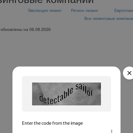
е
Эволюция лизинг
Регион лизинг
Европла
Все лизинговые компан
обновлены на 06.08.2026