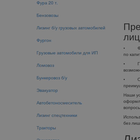
Фура 20 т.
Бензовозы
Пре
Лизинг б/у грузовых автомобилей
лиц
Фургон
• Финан
Грузовые автомобили для ИП
по капи
• Гибк
Ломовоз
возможн
Бункеровоз б/у
• Оптим
преимущ
Эвакуатор
Наши ус
оформле
Автобетоносмеситель
вопросы
Лизинг спецтехники
Использ
без лиш
Тракторы
Ли