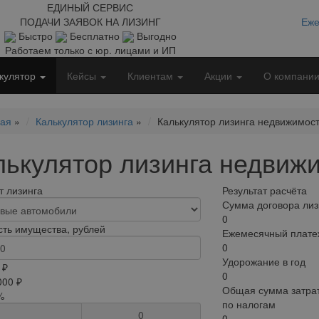
ЕДИНЫЙ СЕРВИС
ПОДАЧИ ЗАЯВОК НА ЛИЗИНГ
Еже
Быстро
Бесплатно
Выгодно
Работаем только с юр. лицами и ИП
кулятор
Кейсы
Клиентам
Акции
О компани
ная
»
Калькулятор лизинга
»
Калькулятор лизинга недвижимос
лькулятор лизинга недвиж
 лизинга
Результат расчёта
Сумма договора лиз
0
ть имущества, рублей
Ежемесячный плате
0
Удорожание в год
 ₽
0
000 ₽
Общая сумма затрат
%
по налогам
0
0