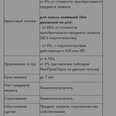
от 0% от стоимости приобретаемого
предмета лизинга
для новых компаний (без
Авансовый платеж
движений по р/с):
- от 25% от стоимости
приобретаемого предмета лизинга
(БЕЗ поручительства)
- от 0%, с поручительством
действующего ЮЛ или ИП
от 4,75%
Удорожание, в год
от 0% при наличии субсидии
МинПромТорга на данную технику
Срок лизинга
до 7 лет
Учет предмета
Лизингополучатель
лизинга
Страхование
Лизингополучатель
Обеспечение
Предмет лизинга, поручительство
сделки
собственников