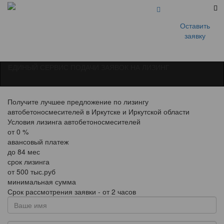
Оставить
заявку
ЕДИНЫЙ СЕРВИС ПОДАЧИ ЗАЯВОК НА ЛИЗИНГ
Получите лучшее предложение по лизингу
автобетоносмесителей в Иркутске и Иркутской области
Условия лизинга автобетоносмесителей
от
0
%
авансовый платеж
до
84
мес
срок лизинга
от
500
тыс.руб
минимальная сумма
Срок рассмотрения заявки - от 2 часов