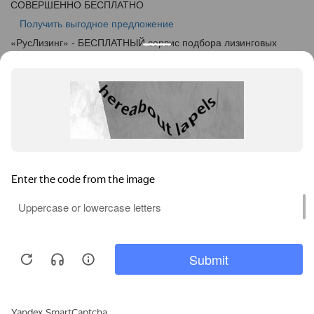
СОВЕРШЕННО БЕСПЛАТНО
Получить выгодное предложение
«
Рус
Лизинг
» - БЕСПЛАТНЫЙ сервис подбора лизинговых
программ
info@ruslease.ru
+7 (495) 103-49-76
664005, Иркутская Область, г. Иркутск, ул. Маяковского дом
5А
Конфискат
Услуги лизинга
Заявка на лизинг
Калькулятор
Кейсы
Клиентам
Акции
О компании
Контакты
Соглашение об обработке персональных данных
Политика конфиденциальности
Карта сайта
Информация на сайте не является публичной офертой,
определяемой положениями ч. 2 ст. 437 ГК РФ.
Каталог предодобренной