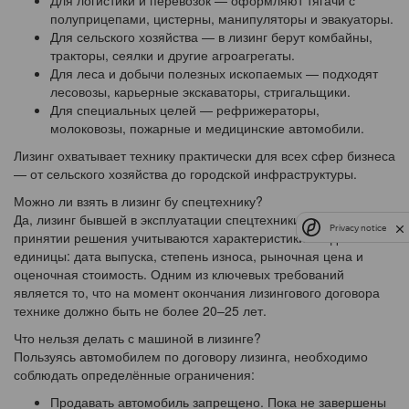
Для логистики и перевозок — оформляют тягачи с
полуприцепами, цистерны, манипуляторы и эвакуаторы.
Для сельского хозяйства — в лизинг берут комбайны,
тракторы, сеялки и другие агроагрегаты.
Для леса и добычи полезных ископаемых — подходят
лесовозы, карьерные экскаваторы, стригальщики.
Для специальных целей — рефрижераторы,
молоковозы, пожарные и медицинские автомобили.
Лизинг охватывает технику практически для всех сфер бизнеса
— от сельского хозяйства до городской инфраструктуры.
Можно ли взять в лизинг бу спецтехнику?
Да, лизинг бывшей в эксплуатации спецтехники доступен. При
Privacy notice
принятии решения учитываются характеристики каждой
единицы: дата выпуска, степень износа, рыночная цена и
оценочная стоимость. Одним из ключевых требований
является то, что на момент окончания лизингового договора
технике должно быть не более 20–25 лет.
Что нельзя делать с машиной в лизинге?
Пользуясь автомобилем по договору лизинга, необходимо
соблюдать определённые ограничения:
Продавать автомобиль запрещено. Пока не завершены